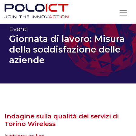
Skip
to
content
Eventi
Giornata di lavoro: Misura
della soddisfazione delle
aziende
Indagine sulla qualità dei servizi di
Torino Wireless