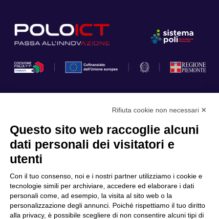
Rifiuta cookie non necessari ✕
Privacy Policy
Questo sito web raccoglie alcuni
Cookie Policy
dati personali dei visitatori e
Scopri il Polo
Servizi
utenti
Community
Progetti
Con il tuo consenso, noi e i nostri partner utilizziamo i cookie e
Partner
Finanziamenti e bandi
tecnologie simili per archiviare, accedere ed elaborare i dati
personali come, ad esempio, la visita al sito web o la
Internazionalizzazione
News & Eventi
personalizzazione degli annunci. Poiché rispettiamo il tuo diritto
Privacy
alla privacy, è possibile scegliere di non consentire alcuni tipi di