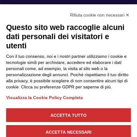
Rifiuta cookie non necessari ✕
Privacy Policy
Questo sito web raccoglie alcuni
Cookie Policy
dati personali dei visitatori e
Scopri il Polo
Servizi
utenti
Community
Progetti
Con il tuo consenso, noi e i nostri partner utilizziamo i cookie e
Partner
Finanziamenti e bandi
tecnologie simili per archiviare, accedere ed elaborare i dati
personali come, ad esempio, la visita al sito web o la
Internazionalizzazione
News & Eventi
personalizzazione degli annunci. Poiché rispettiamo il tuo diritto
Privacy
alla privacy, è possibile scegliere di non consentire alcuni tipi di
cookie. Clicca su preferenze GDPR per saperne di più.
Visualizza la Cookie Policy Completa
Seguici
ACCETTA TUTTO
CONTATTACI
ACCETTA NECESSARI