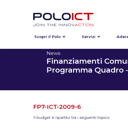
Scopri il Polo
Servizi
Adere
Skip
to
content
News
Finanziamenti Comun
Programma Quadro – 
FP7-ICT-2009-6
Il budget è ripartito tra i seguenti topics: