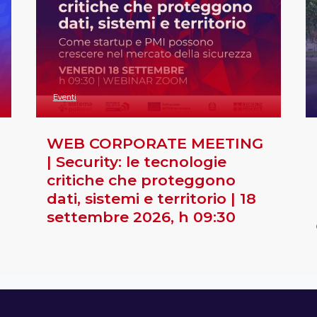
Eventi
WEB CORPORATE MEETING
| Security: le tecnologie
critiche che proteggono
dati, sistemi e territorio | 18
settembre 2026, h 09:30