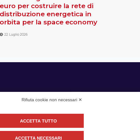
euro per costruire la rete di
distribuzione energetica in
orbita per la space economy
22 Luglio 2026
Rifiuta cookie non necessari ✕
ACCETTA TUTTO
guici
ACCETTA NECESSARI
CONTATTACI