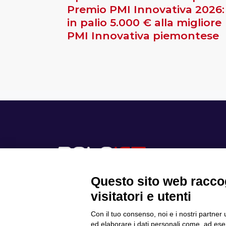
Premio PMI Innovativa 2026:
in palio 5.000 € alla migliore
PMI Innovativa piemontese
Questo sito web raccog
visitatori e utenti
Con il tuo consenso, noi e i nostri partner 
Scopri il Polo
ed elaborare i dati personali come, ad esem
Privacy Policy