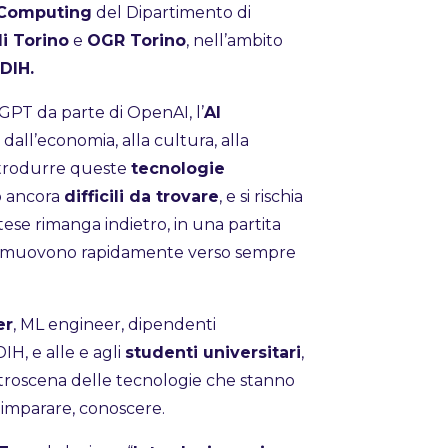
 Computing
del Dipartimento di
di Torino
e
OGR Torino
, nell’ambito
DIH.
GPT da parte di OpenAI, l’
AI
 dall’economia, alla cultura, alla
ntrodurre queste
tecnologie
o ancora
difficili da trovare
, e si rischia
se rimanga indietro, in una partita
i si muovono rapidamente verso sempre
er
, ML engineer, dipendenti
DIH, e alle e agli
studenti universitari
,
retroscena delle tecnologie che stanno
imparare, conoscere.