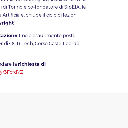
i di Torino e co-fondatore di SIpEIA, la
Artificiale, chiude il ciclo di lezioni
yright
”.
tazione
fino a esaurimento posti,
er di OGR Tech, Corso Castelfidardo,
dare la
richiesta di
.ly/3FcfdYZ