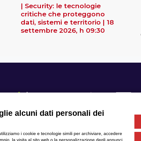
| Security: le tecnologie
critiche che proteggono
dati, sistemi e territorio | 18
settembre 2026, h 09:30
lie alcuni dati personali dei
Se
utilizziamo i cookie e tecnologie simili per archiviare, accedere
Servizi
Community
pio, la visita al sito web o la personalizzazione degli annunci.