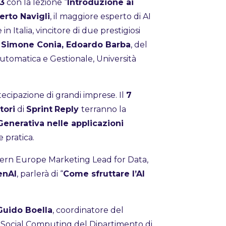
3
con la lezione “
Introduzione ai
erto Navigli
, il maggiore esperto di AI
n Italia, vincitore di due prestigiosi
i
Simone Conia, Edoardo Barba
, del
utomatica e Gestionale, Università
ecipazione di grandi imprese. Il
7
tori
di
Sprint
Reply
terranno la
Generativa nelle applicazioni
e pratica.
ern Europe Marketing Lead for Data,
enAI
, parlerà di “
Come sfruttare l’AI
Guido Boella
, coordinatore del
 Social Computing del Dipartimento di