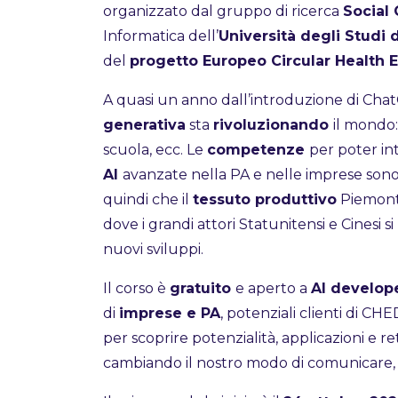
organizzato dal gruppo di ricerca
Social
Informatica dell’
Università degli Studi 
del
progetto Europeo Circular Health E
A quasi un anno dall’introduzione di Chat
generativa
sta
rivoluzionando
il mondo:
scuola, ecc. Le
competenze
per poter i
AI
avanzate nella PA e nelle imprese son
quindi che il
tessuto produttivo
Piemonte
dove i grandi attori Statunitensi e Cines
nuovi sviluppi.
Il corso è
gratuito
e aperto a
AI develop
di
imprese e PA
, potenziali clienti di CHE
per scoprire potenzialità, applicazioni e 
cambiando il nostro modo di comunicare, 