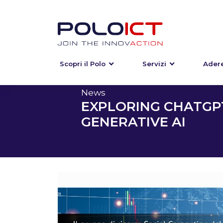
Scopri il Polo
Servizi
Adere
Skip
to
content
News
EXPLORING CHATGPT
GENERATIVE AI