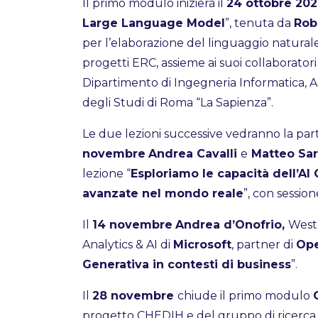
Il primo modulo inizierà il
24 ottobre 202
Large Language Model
”, tenuta da
Rob
per l’elaborazione del linguaggio naturale i
progetti ERC, assieme ai suoi collaborator
Dipartimento di Ingegneria Informatica, A
degli Studi di Roma “La Sapienza”.
Le due lezioni successive vedranno la part
novembre
Andrea Cavalli
e
Matteo Sar
lezione “
Esploriamo le capacità dell’AI 
avanzate nel mondo reale
”, con session
Il
14 novembre
Andrea d’Onofrio,
West
Analytics & AI di
Microsoft
, partner di
Op
Generativa in contesti di business
”.
Il
28 novembre
chiude il primo modulo
progetto CHEDIH e del gruppo di ricerca