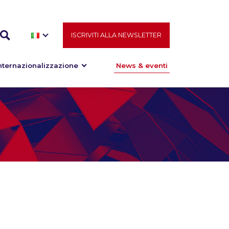
ISCRIVITI ALLA NEWSLETTER
nternazionalizzazione
News & eventi