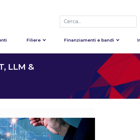
nti
Filiere
Finanziamenti e bandi
I
, LLM &