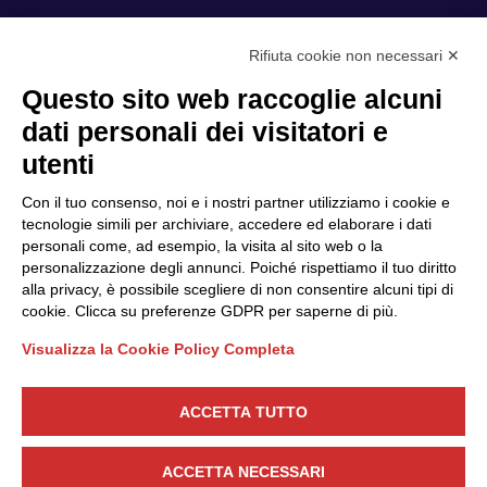
Rifiuta cookie non necessari ✕
Privacy Policy
Questo sito web raccoglie alcuni
Cookie Policy
dati personali dei visitatori e
Scopri il Polo
Servizi
utenti
Community
Progetti
Con il tuo consenso, noi e i nostri partner utilizziamo i cookie e
Partner
Finanziamenti e bandi
tecnologie simili per archiviare, accedere ed elaborare i dati
personali come, ad esempio, la visita al sito web o la
Internazionalizzazione
News & Eventi
personalizzazione degli annunci. Poiché rispettiamo il tuo diritto
Privacy
alla privacy, è possibile scegliere di non consentire alcuni tipi di
cookie. Clicca su preferenze GDPR per saperne di più.
Visualizza la Cookie Policy Completa
Seguici
ACCETTA TUTTO
CONTATTACI
ACCETTA NECESSARI