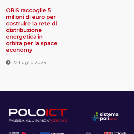
ORiS raccoglie 5
milioni di euro per
costruire la rete di
distribuzione
energetica in
orbita per la space
economy
22 Luglio 2026