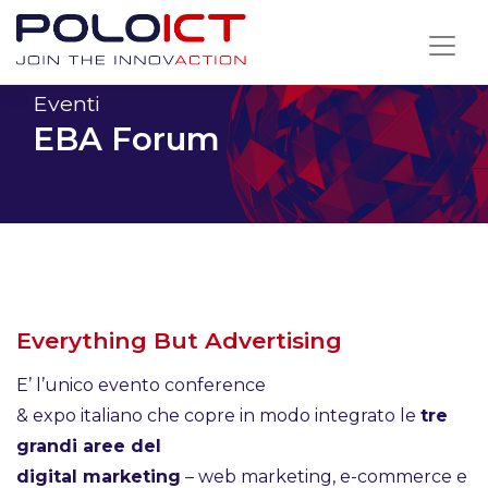
Skip
to
content
Eventi
EBA Forum
Everything But Advertising
E’ l’unico evento conference
& expo italiano che copre in modo integrato le
tre
grandi aree del
digital marketing
– web marketing, e-commerce e