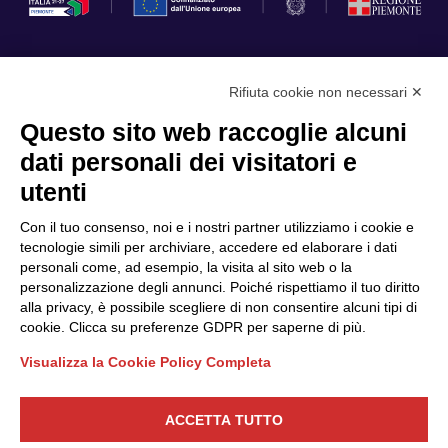
Rifiuta cookie non necessari ✕
Privacy Policy
Questo sito web raccoglie alcuni
Cookie Policy
dati personali dei visitatori e
Scopri il Polo
Servizi
utenti
Community
Progetti
Con il tuo consenso, noi e i nostri partner utilizziamo i cookie e
Partner
Finanziamenti e bandi
tecnologie simili per archiviare, accedere ed elaborare i dati
personali come, ad esempio, la visita al sito web o la
Internazionalizzazione
News & Eventi
personalizzazione degli annunci. Poiché rispettiamo il tuo diritto
Privacy
alla privacy, è possibile scegliere di non consentire alcuni tipi di
cookie. Clicca su preferenze GDPR per saperne di più.
Visualizza la Cookie Policy Completa
Seguici
ACCETTA TUTTO
CONTATTACI