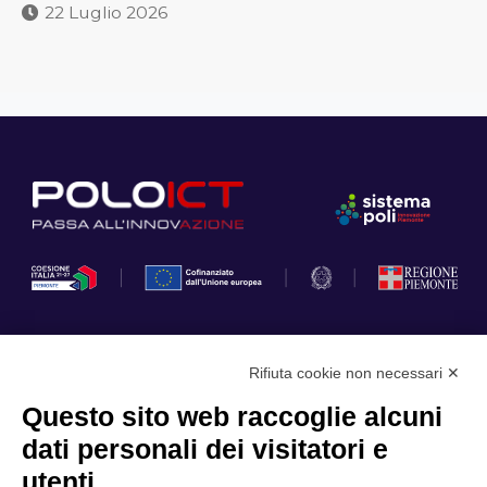
22 Luglio 2026
Rifiuta cookie non necessari ✕
Privacy Policy
Questo sito web raccoglie alcuni
Cookie Policy
dati personali dei visitatori e
Scopri il Polo
Servizi
utenti