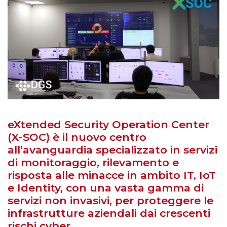
eXtended Security Operation Center
(X-SOC) è il nuovo centro
all’avanguardia specializzato in servizi
di monitoraggio, rilevamento e
risposta alle minacce in ambito IT, IoT
e Identity, con una vasta gamma di
servizi non invasivi, per proteggere le
infrastrutture aziendali dai crescenti
rischi cyber.