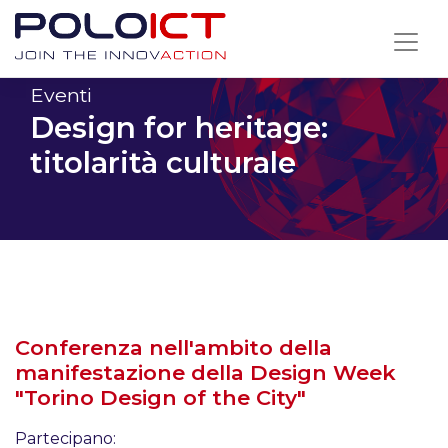
Skip
to
content
Eventi
Design for heritage:
titolarità culturale
Conferenza nell'ambito della
manifestazione della Design Week
"Torino Design of the City"
Partecipano: