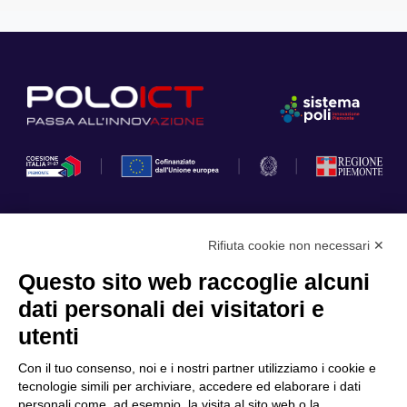
Rifiuta cookie non necessari ✕
Privacy Policy
Questo sito web raccoglie alcuni
Cookie Policy
dati personali dei visitatori e
Scopri il Polo
Servizi
utenti
Community
Progetti
Con il tuo consenso, noi e i nostri partner utilizziamo i cookie e
Partner
Finanziamenti e bandi
tecnologie simili per archiviare, accedere ed elaborare i dati
personali come, ad esempio, la visita al sito web o la