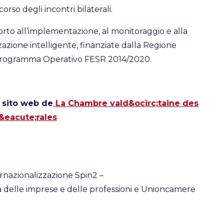
orso degli incontri bilaterali.
upporto all’implementazione, al monitoraggio e alla
zazione intelligente, finanziate dalla Regione
 Programma Operativo FESR 2014/2020.
:
sito web de
La Chambre vald&ocirc;taine des
b&eacute;rales
nazionalizzazione Spin2 –
na delle imprese e delle professioni e Unioncamere