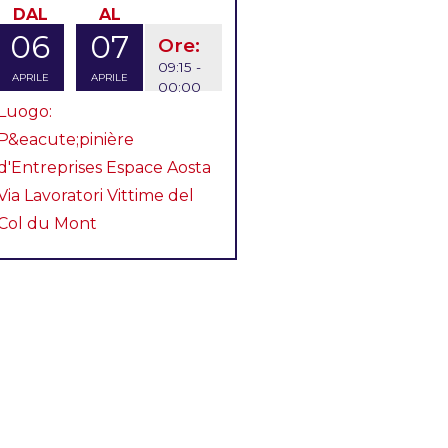
DAL
AL
06
07
Ore:
09:15 -
APRILE
APRILE
00:00
Luogo:
P&eacute;pinière
d'Entreprises Espace Aosta
Via Lavoratori Vittime del
Col du Mont