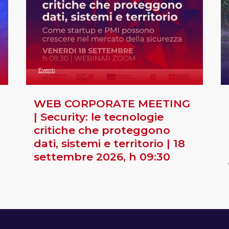
Eventi
WEB CORPORATE MEETING
| Security: le tecnologie
critiche che proteggono
dati, sistemi e territorio | 18
settembre 2026, h 09:30