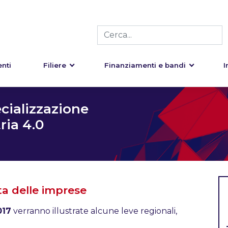
nti
Filiere
Finanziamenti e bandi
I
ecializzazione
ria 4.0
ita delle imprese
017
verranno illustrate alcune leve regionali,