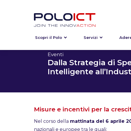
Scopri il Polo
Servizi
Adere
Skip
to
content
Eventi
Dalla Strategia di Sp
Intelligente all’Indust
Misure e incentivi per la cresc
Nel corso della
mattinata del 6 aprile 2
nazionali e europee tra le quali: