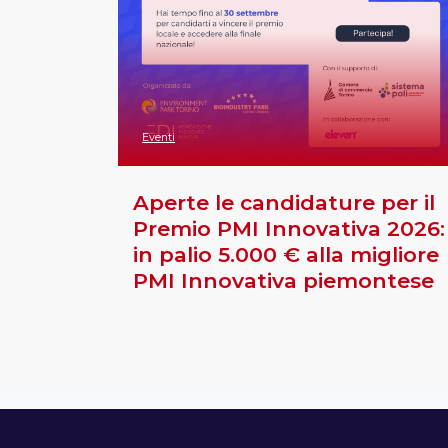
Eventi
Aperte le candidature per il
Premio PMI Innovativa 2026:
in palio 5.000 € alla migliore
PMI Innovativa piemontese