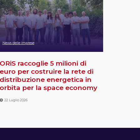
News delle imprese
ORiS raccoglie 5 milioni di
euro per costruire la rete di
distribuzione energetica in
orbita per la space economy
22 Luglio 2026