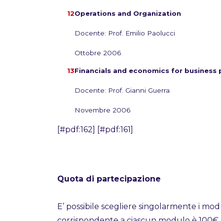
Operations and Organization
Docente: Prof. Emilio Paolucci
Ottobre 2006
Financials and economics for business p
Docente: Prof. Gianni Guerra
Novembre 2006
[#pdf:162] [#pdf:161]
Quota di partecipazione
E’ possibile scegliere singolarmente i mod
corrispondente a ciascun modulo è 100€ 