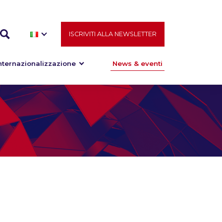
ISCRIVITI ALLA NEWSLETTER
nternazionalizzazione
News & eventi