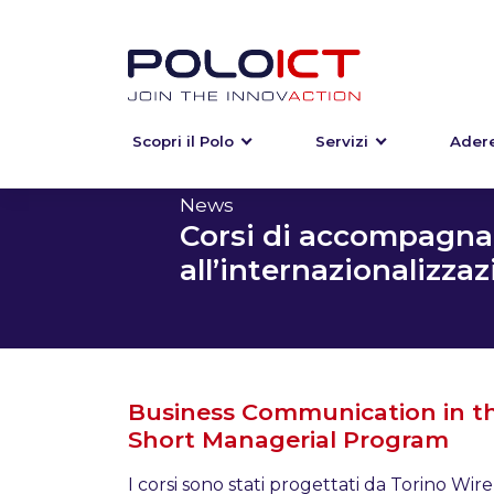
Scopri il Polo
Servizi
Adere
Skip
to
content
News
Corsi di accompagn
all’internazionalizza
Business Communication in th
Short Managerial Program
I corsi sono stati progettati da Torino Wire