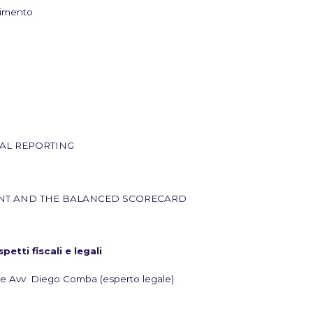
dimento
CIAL REPORTING
MENT AND THE BALANCED SCORECARD
petti fiscali e legali
e) e Avv. Diego Comba (esperto legale)