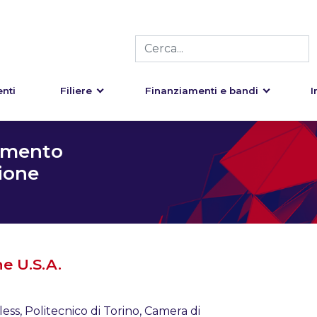
nti
Filiere
Finanziamenti e bandi
I
amento
zione
e U.S.A.
less, Politecnico di Torino, Camera di