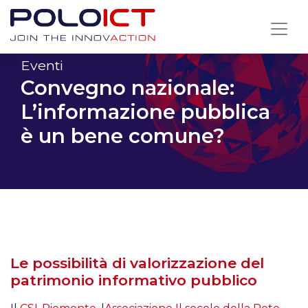
Skip
to
content
Eventi
Convegno nazionale:
L’informazione pubblica
è un bene comune?
Le possibilità di valorizzazione del
patrimonio informativo pubblico