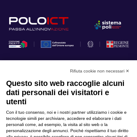
Rifiuta cookie non necessari ✕
Privacy Policy
Questo sito web raccoglie alcuni
Cookie Policy
dati personali dei visitatori e
Scopri il Polo
Servizi
utenti
Community
Progetti
Con il tuo consenso, noi e i nostri partner utilizziamo i cookie e
Partner
Finanziamenti e bandi
tecnologie simili per archiviare, accedere ed elaborare i dati
personali come, ad esempio, la visita al sito web o la
Internazionalizzazione
News & Eventi
personalizzazione degli annunci. Poiché rispettiamo il tuo diritto
Privacy
alla privacy, è possibile scegliere di non consentire alcuni tipi di