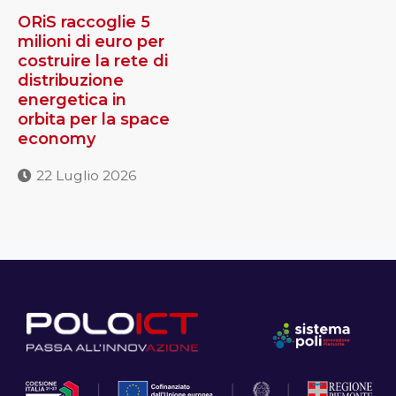
ORiS raccoglie 5
milioni di euro per
costruire la rete di
distribuzione
energetica in
orbita per la space
economy
22 Luglio 2026