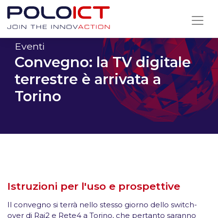
Skip
to
content
Eventi
Convegno: la TV digitale
terrestre è arrivata a
Torino
Istruzioni per l'uso e prospettive
Il convegno si terrà nello stesso giorno dello switch-
over di Rai2 e Rete4 a Torino, che pertanto saranno