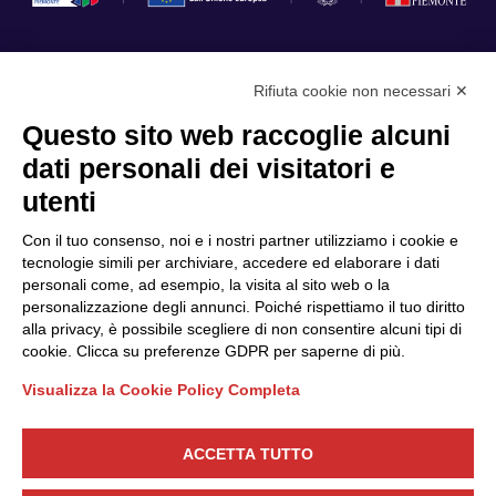
Rifiuta cookie non necessari ✕
Privacy Policy
Questo sito web raccoglie alcuni
Cookie Policy
dati personali dei visitatori e
Scopri il Polo
Servizi
utenti
Community
Progetti
Con il tuo consenso, noi e i nostri partner utilizziamo i cookie e
Partner
Finanziamenti e bandi
tecnologie simili per archiviare, accedere ed elaborare i dati
personali come, ad esempio, la visita al sito web o la
Internazionalizzazione
News & Eventi
personalizzazione degli annunci. Poiché rispettiamo il tuo diritto
Privacy
alla privacy, è possibile scegliere di non consentire alcuni tipi di
cookie. Clicca su preferenze GDPR per saperne di più.
Visualizza la Cookie Policy Completa
Seguici
ACCETTA TUTTO
CONTATTACI