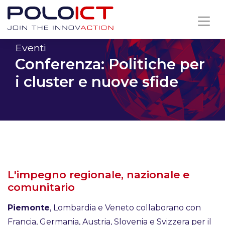
Skip
to
content
Eventi
Conferenza: Politiche per
i cluster e nuove sfide
L'impegno regionale, nazionale e
comunitario
Piemonte
, Lombardia e Veneto collaborano con
Francia, Germania, Austria, Slovenia e Svizzera per il