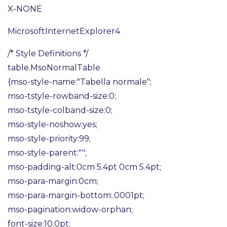
X-NONE
MicrosoftInternetExplorer4
/* Style Definitions */
table.MsoNormalTable
{mso-style-name:"Tabella normale";
mso-tstyle-rowband-size:0;
mso-tstyle-colband-size:0;
mso-style-noshow:yes;
mso-style-priority:99;
mso-style-parent:"";
mso-padding-alt:0cm 5.4pt 0cm 5.4pt;
mso-para-margin:0cm;
mso-para-margin-bottom:.0001pt;
mso-pagination:widow-orphan;
font-size:10.0pt;