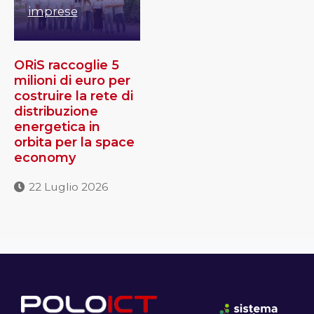
imprese
ORiS raccoglie 5
milioni di euro per
costruire la rete di
distribuzione
energetica in
orbita per la space
economy
22 Luglio 2026