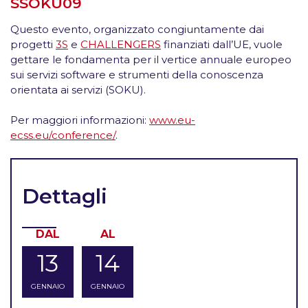
SSOKU09
Questo evento, organizzato congiuntamente dai
progetti
3S
e
CHALLENGERS
finanziati dall’UE, vuole
gettare le fondamenta per il vertice annuale europeo
sui servizi software e strumenti della conoscenza
orientata ai servizi (SOKU).
Per maggiori informazioni:
www.eu-
ecss.eu/conference/
.
Dettagli
DAL
AL
13
14
GENNAIO
GENNAIO