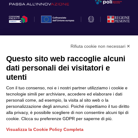
Rifiuta cookie non necessari ✕
Privacy Policy
Questo sito web raccoglie alcuni
Cookie Policy
dati personali dei visitatori e
Scopri il Polo
Servizi
utenti
Community
Progetti
Con il tuo consenso, noi e i nostri partner utilizziamo i cookie e
Partner
Finanziamenti e bandi
tecnologie simili per archiviare, accedere ed elaborare i dati
personali come, ad esempio, la visita al sito web o la
Internazionalizzazione
News & Eventi
personalizzazione degli annunci. Poiché rispettiamo il tuo diritto
Privacy
alla privacy, è possibile scegliere di non consentire alcuni tipi di
cookie. Clicca su preferenze GDPR per saperne di più.
Visualizza la Cookie Policy Completa
Seguici