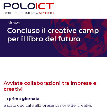
Skip
to
content
News
Concluso il creative camp
per il libro del futuro
Avviate collaborazioni tra imprese e
creativi
La
prima giornata
è stata dedicata alla presentazione dei creativi,