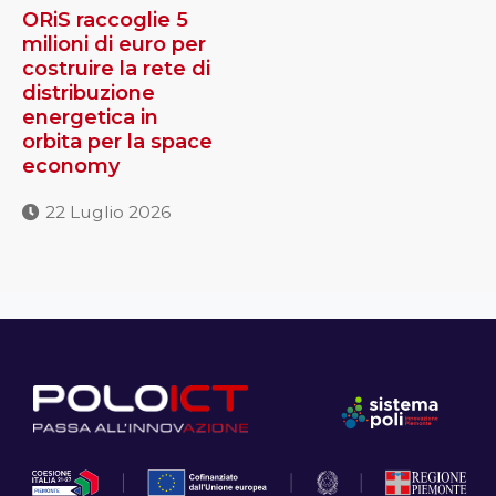
ORiS raccoglie 5
milioni di euro per
costruire la rete di
distribuzione
energetica in
orbita per la space
economy
22 Luglio 2026