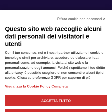
Rifiuta cookie non necessari ✕
Privacy Policy
Questo sito web raccoglie alcuni
Cookie Policy
dati personali dei visitatori e
Scopri il Polo
Servizi
utenti
Community
Progetti
Con il tuo consenso, noi e i nostri partner utilizziamo i cookie e
Partner
Finanziamenti e bandi
tecnologie simili per archiviare, accedere ed elaborare i dati
personali come, ad esempio, la visita al sito web o la
Internazionalizzazione
News & Eventi
personalizzazione degli annunci. Poiché rispettiamo il tuo diritto
Privacy
alla privacy, è possibile scegliere di non consentire alcuni tipi di
cookie. Clicca su preferenze GDPR per saperne di più.
Visualizza la Cookie Policy Completa
Seguici
ACCETTA TUTTO
CONTATTACI