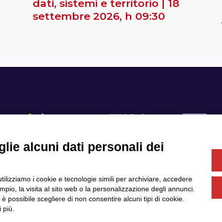
dati, sistemi e territorio | 18
settembre 2026, h 09:30
lie alcuni dati personali dei
Se
utilizziamo i cookie e tecnologie simili per archiviare, accedere
Servizi
Community
pio, la visita al sito web o la personalizzazione degli annunci.
Partner
Finanziamenti e bandi
, è possibile scegliere di non consentire alcuni tipi di cookie.
News & Eventi
Privacy
 più.