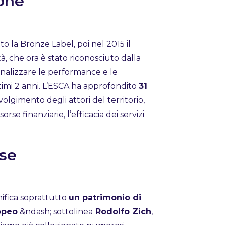
ione
o la Bronze Label, poi nel 2015 il
tà, che ora è stato riconosciuto dalla
analizzare le performance e le
timi 2 anni. L’ESCA ha approfondito
31
involgimento degli attori del territorio,
sorse finanziarie, l’efficacia dei servizi
ese
nifica soprattutto
un patrimonio di
ropeo
&ndash; sottolinea
Rodolfo Zich
,