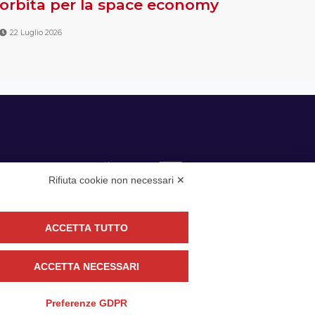
orbita per la space economy
22 Luglio 2026
Rifiuta cookie non necessari ✕
ACCETTA TUTTO
guici
ACCETTA NECESSARI
CONTATTACI
Preferenze GDPR