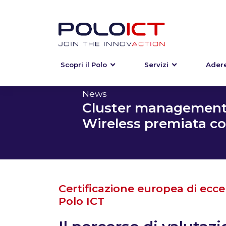
Scopri il Polo
Servizi
Adere
Skip
to
content
News
Cluster management:
Wireless premiata con
Certificazione europea di ecce
Polo ICT