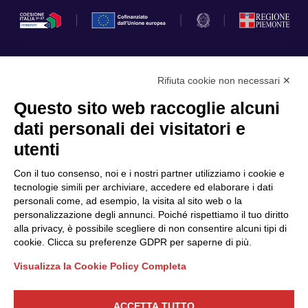
Rifiuta cookie non necessari ✕
Privacy Policy
Questo sito web raccoglie alcuni
Cookie Policy
dati personali dei visitatori e
Scopri il Polo
Servizi
utenti
Community
Progetti
Con il tuo consenso, noi e i nostri partner utilizziamo i cookie e
Partner
Finanziamenti e bandi
tecnologie simili per archiviare, accedere ed elaborare i dati
personali come, ad esempio, la visita al sito web o la
Internazionalizzazione
News & Eventi
personalizzazione degli annunci. Poiché rispettiamo il tuo diritto
Privacy
alla privacy, è possibile scegliere di non consentire alcuni tipi di
cookie. Clicca su preferenze GDPR per saperne di più.
Visualizza la Cookie Policy Completa
Seguici
ACCETTA TUTTO