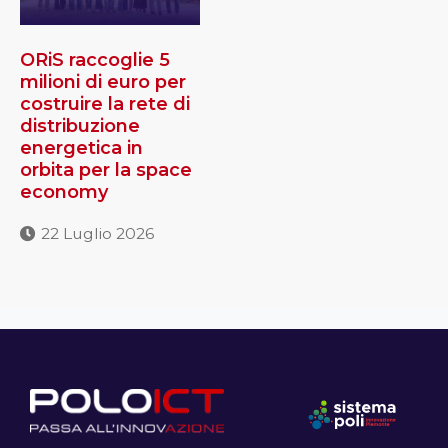
ORiS raccoglie 5
milioni di euro per
costruire la rete di
distribuzione
energetica in
orbita per la space
economy
22 Luglio 2026