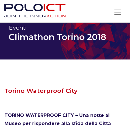
Skip
to
content
Eventi
Climathon Torino 2018
Torino Waterproof City
TORINO WATERPROOF CITY – Una notte al
Museo per rispondere alla sfida della Città