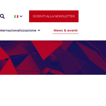
ISCRIVITI ALLA NEWSLETTER
nternazionalizzazione
News & eventi