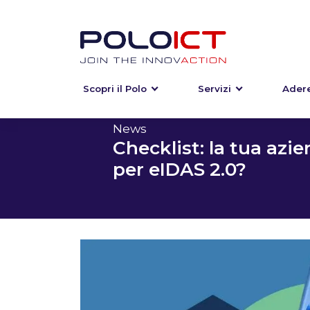
Scopri il Polo
Servizi
Adere
Skip
to
content
News
Checklist: la tua azi
per eIDAS 2.0?