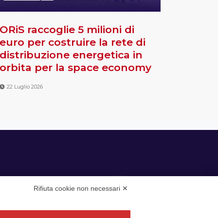
ORiS raccoglie 5 milioni di
euro per costruire la rete di
distribuzione energetica in
orbita per la space economy
22 Luglio 2026
Rifiuta cookie non necessari ✕