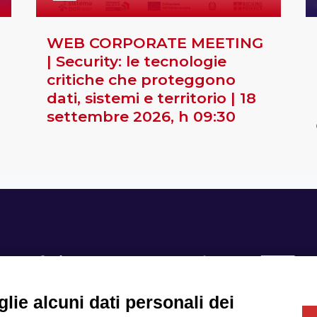
WEB CORPORATE MEETING
| Security: le tecnologie
critiche che proteggono
dati, sistemi e territorio | 18
settembre 2026, h 09:30
lie alcuni dati personali dei