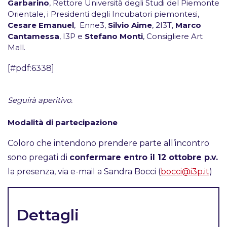
Garbarino
, Rettore Università degli Studi del Piemonte
Orientale, i Presidenti degli Incubatori piemontesi,
Cesare Emanuel
, Enne3,
Silvio Aime
, 2I3T,
Marco
Cantamessa
, I3P e
Stefano Monti
, Consigliere Art
Mall.
[#pdf:6338]
Seguirà aperitivo.
Modalità di partecipazione
Coloro che intendono prendere parte all’incontro
sono pregati di
confermare entro il 12 ottobre p.v.
la presenza, via e-mail a Sandra Bocci (
bocci@i3p.it
)
Dettagli