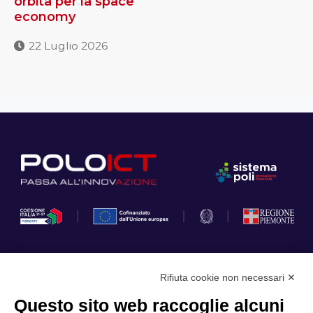
orbita per la space
economy
22 Luglio 2026
Rifiuta cookie non necessari ✕
Privacy Policy
Questo sito web raccoglie alcuni
Cookie Policy