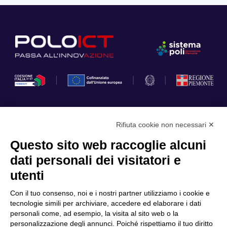
Rifiuta cookie non necessari ✕
Privacy Policy
Questo sito web raccoglie alcuni
Cookie Policy
dati personali dei visitatori e
Scopri il Polo
Servizi
utenti
Community
Progetti
Con il tuo consenso, noi e i nostri partner utilizziamo i cookie e
Partner
Finanziamenti e bandi
tecnologie simili per archiviare, accedere ed elaborare i dati
personali come, ad esempio, la visita al sito web o la
Internazionalizzazione
News & Eventi
personalizzazione degli annunci. Poiché rispettiamo il tuo diritto