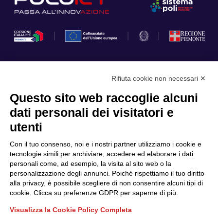
Rifiuta cookie non necessari ✕
Privacy Policy
Questo sito web raccoglie alcuni
Cookie Policy
dati personali dei visitatori e
Scopri il Polo
Servizi
utenti
Community
Progetti
Con il tuo consenso, noi e i nostri partner utilizziamo i cookie e
Partner
Finanziamenti e bandi
tecnologie simili per archiviare, accedere ed elaborare i dati
personali come, ad esempio, la visita al sito web o la
Internazionalizzazione
News & Eventi
personalizzazione degli annunci. Poiché rispettiamo il tuo diritto
Privacy
alla privacy, è possibile scegliere di non consentire alcuni tipi di
cookie. Clicca su preferenze GDPR per saperne di più.
Visualizza la Cookie Policy Completa
Seguici