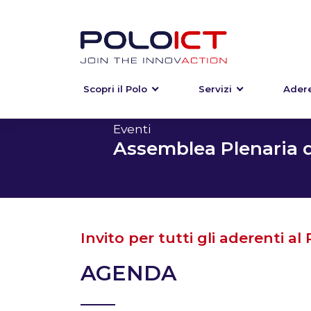
Scopri il Polo
Servizi
Adere
Skip
to
content
Eventi
Assemblea Plenaria d
Invito per tutti gli aderenti al
AGENDA