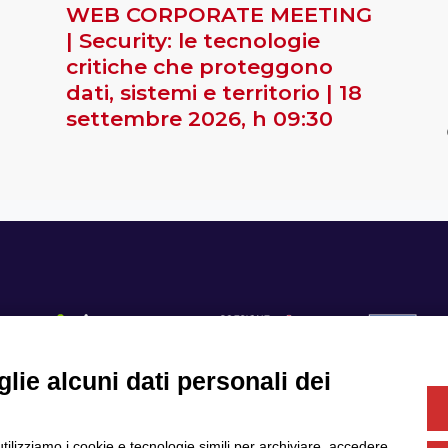
WEB CORPORATE MEETING
| Security: le tecnologie
critiche che proteggono
dati, sistemi e territorio | 18
settembre 2026, h 09:30
lie alcuni dati personali dei
Se
utilizziamo i cookie e tecnologie simili per archiviare, accedere