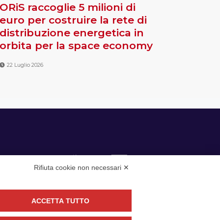
ORiS raccoglie 5 milioni di
euro per costruire la rete di
distribuzione energetica in
orbita per la space economy
22 Luglio 2026
Rifiuta cookie non necessari ✕
ACCETTA TUTTO
guici