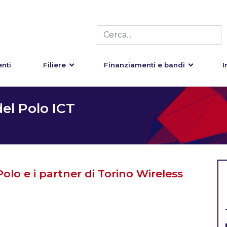
nti
Filiere
Finanziamenti e bandi
I
el Polo ICT
 Polo e i partner di Torino Wireless