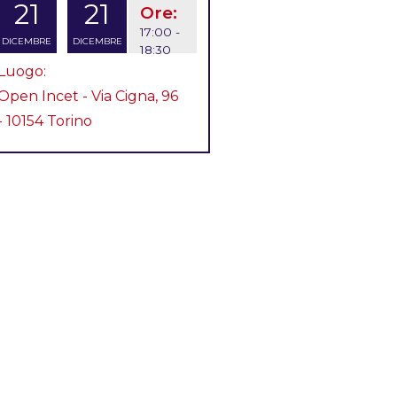
21
21
Ore:
17:00 -
DICEMBRE
DICEMBRE
18:30
Luogo:
Open Incet - Via Cigna, 96
- 10154 Torino