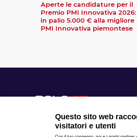
Aperte le candidature per il
Premio PMI Innovativa 2026:
in palio 5.000 € alla migliore
PMI Innovativa piemontese
Questo sito web raccog
visitatori e utenti
Con il tuo consenso, noi e i nostri partner 