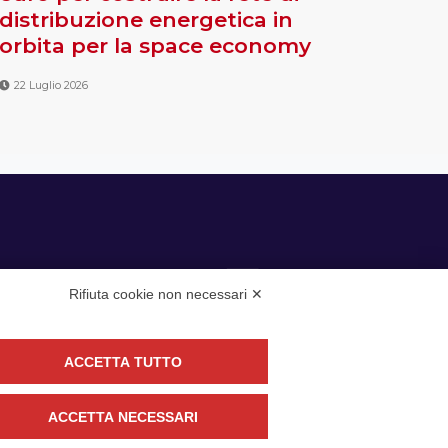
distribuzione energetica in
orbita per la space economy
22 Luglio 2026
Rifiuta cookie non necessari ✕
ACCETTA TUTTO
guici
ACCETTA NECESSARI
CONTATTACI