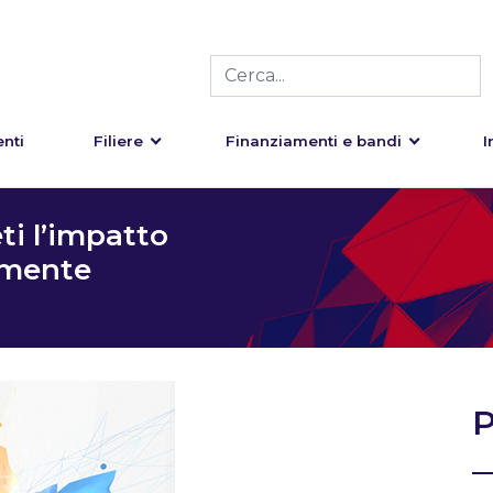
nti
Filiere
Finanziamenti e bandi
I
ti l’impatto
o mente
P