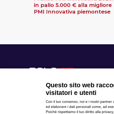
in palio 5.000 € alla migliore
PMI Innovativa piemontese
Questo sito web raccog
visitatori e utenti
Con il tuo consenso, noi e i nostri partner 
Scopri il Polo
ed elaborare i dati personali come, ad esem
Privacy Policy
Progetti
Poiché rispettiamo il tuo diritto alla privacy
Cookie Policy