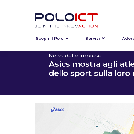
Scopri il Polo
Servizi
Adere
Skip
to
content
News delle imprese
Asics mostra agli atle
dello sport sulla lor