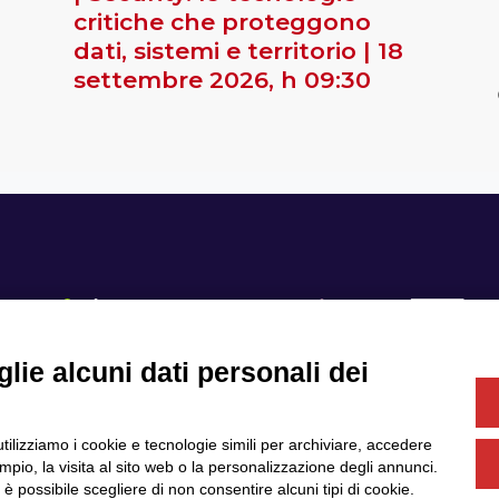
critiche che proteggono
dati, sistemi e territorio | 18
settembre 2026, h 09:30
lie alcuni dati personali dei
Se
utilizziamo i cookie e tecnologie simili per archiviare, accedere
Servizi
Community
pio, la visita al sito web o la personalizzazione degli annunci.
Partner
Finanziamenti e bandi
, è possibile scegliere di non consentire alcuni tipi di cookie.