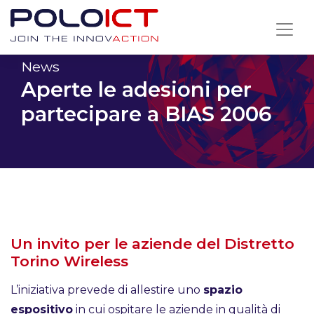
Skip
to
content
News
Aperte le adesioni per
partecipare a BIAS 2006
Un invito per le aziende del Distretto
Torino Wireless
L’iniziativa prevede di allestire uno
spazio
espositivo
in cui ospitare le aziende in qualità di