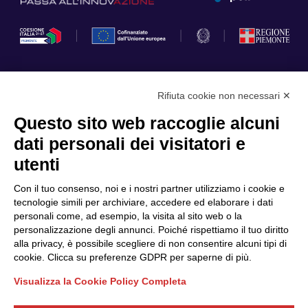
Rifiuta cookie non necessari ✕
Privacy Policy
Questo sito web raccoglie alcuni
Cookie Policy
dati personali dei visitatori e
Scopri il Polo
Servizi
utenti
Community
Progetti
Con il tuo consenso, noi e i nostri partner utilizziamo i cookie e
Partner
Finanziamenti e bandi
tecnologie simili per archiviare, accedere ed elaborare i dati
personali come, ad esempio, la visita al sito web o la
Internazionalizzazione
News & Eventi
personalizzazione degli annunci. Poiché rispettiamo il tuo diritto
Privacy
alla privacy, è possibile scegliere di non consentire alcuni tipi di
cookie. Clicca su preferenze GDPR per saperne di più.
Visualizza la Cookie Policy Completa
Seguici