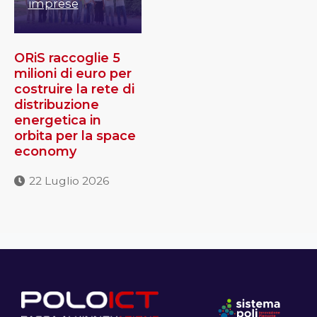
imprese
ORiS raccoglie 5
milioni di euro per
costruire la rete di
distribuzione
energetica in
orbita per la space
economy
22 Luglio 2026