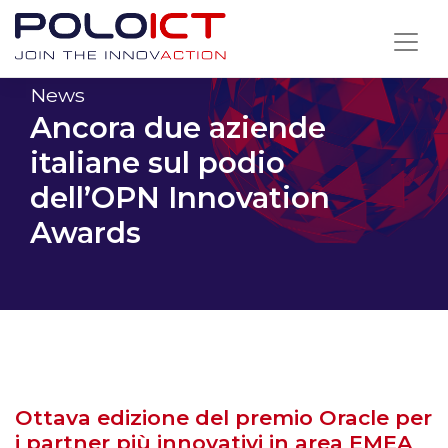
Skip
to
content
News
Ancora due aziende
italiane sul podio
dell’OPN Innovation
Awards
Ottava edizione del premio Oracle per
i partner più innovativi in area EMEA