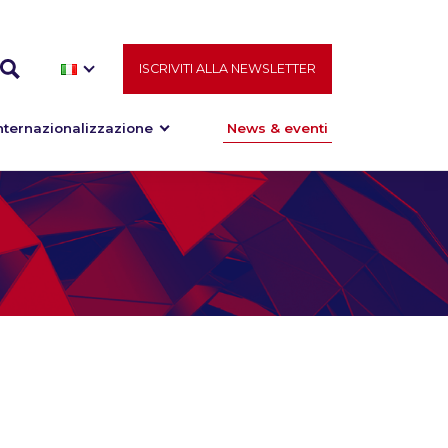
ISCRIVITI ALLA NEWSLETTER
nternazionalizzazione
News & eventi