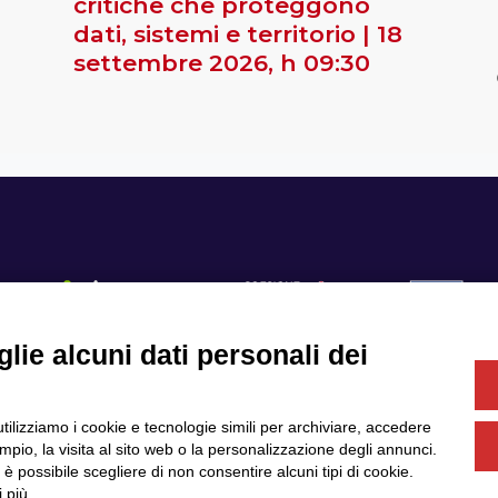
critiche che proteggono
dati, sistemi e territorio | 18
settembre 2026, h 09:30
lie alcuni dati personali dei
Se
utilizziamo i cookie e tecnologie simili per archiviare, accedere
Servizi
Community
pio, la visita al sito web o la personalizzazione degli annunci.
Partner
Finanziamenti e bandi
, è possibile scegliere di non consentire alcuni tipi di cookie.
News & Eventi
Privacy
 più.