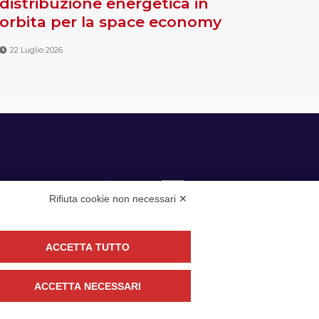
distribuzione energetica in
orbita per la space economy
22 Luglio 2026
Rifiuta cookie non necessari ✕
ACCETTA TUTTO
guici
ACCETTA NECESSARI
CONTATTACI