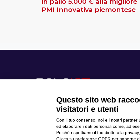
in palio 5.000 € alla migliore
PMI Innovativa piemontese
Questo sito web raccog
visitatori e utenti
Con il tuo consenso, noi e i nostri partner 
Scopri il Polo
ed elaborare i dati personali come, ad esem
Privacy Policy
Progetti
Poiché rispettiamo il tuo diritto alla privacy
Cookie Policy
Internazionalizzazione
Clicca su preferenze GDPR per saperne di