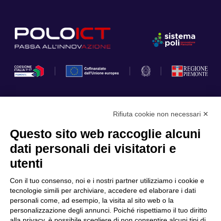
Rifiuta cookie non necessari ✕
Privacy Policy
Questo sito web raccoglie alcuni
Cookie Policy
dati personali dei visitatori e
Scopri il Polo
Servizi
utenti
Community
Progetti
Con il tuo consenso, noi e i nostri partner utilizziamo i cookie e
Partner
Finanziamenti e bandi
tecnologie simili per archiviare, accedere ed elaborare i dati
personali come, ad esempio, la visita al sito web o la
Internazionalizzazione
News & Eventi
personalizzazione degli annunci. Poiché rispettiamo il tuo diritto
Privacy
alla privacy, è possibile scegliere di non consentire alcuni tipi di