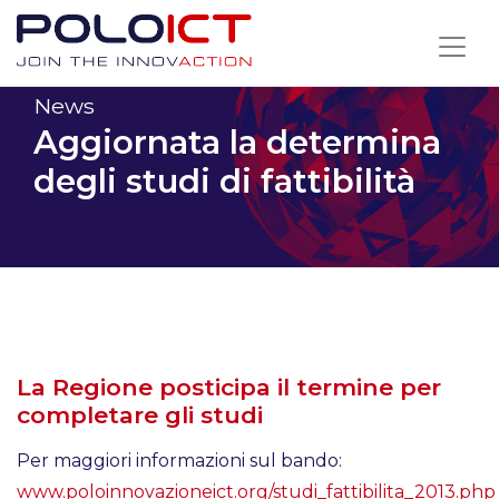
Skip
to
content
News
Aggiornata la determina
degli studi di fattibilità
La Regione posticipa il termine per
completare gli studi
Per maggiori informazioni sul bando:
www.poloinnovazioneict.org/studi_fattibilita_2013.php