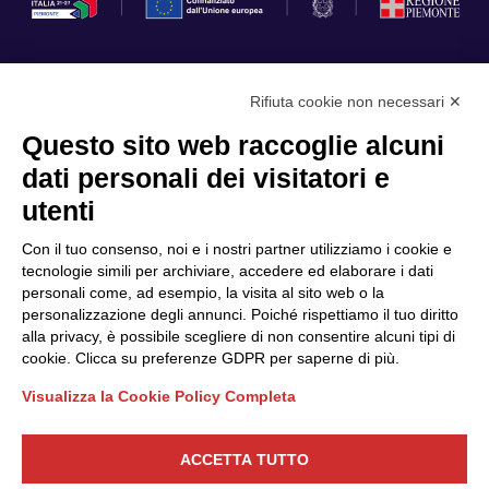
Rifiuta cookie non necessari ✕
Privacy Policy
Questo sito web raccoglie alcuni
Cookie Policy
dati personali dei visitatori e
Scopri il Polo
Servizi
utenti
Community
Progetti
Con il tuo consenso, noi e i nostri partner utilizziamo i cookie e
Partner
Finanziamenti e bandi
tecnologie simili per archiviare, accedere ed elaborare i dati
personali come, ad esempio, la visita al sito web o la
Internazionalizzazione
News & Eventi
personalizzazione degli annunci. Poiché rispettiamo il tuo diritto
Privacy
alla privacy, è possibile scegliere di non consentire alcuni tipi di
cookie. Clicca su preferenze GDPR per saperne di più.
Visualizza la Cookie Policy Completa
Seguici
ACCETTA TUTTO
CONTATTACI