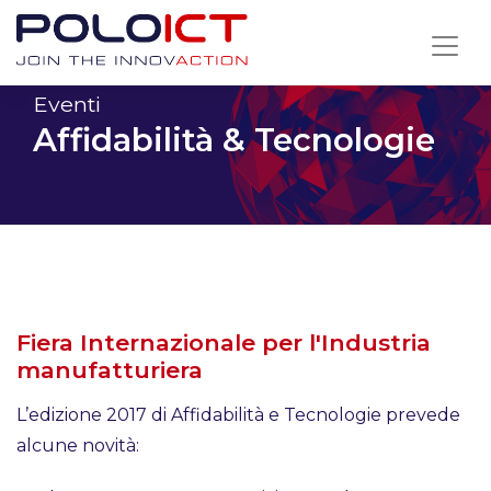
Skip
to
content
Eventi
Affidabilità & Tecnologie
Fiera Internazionale per l'Industria
manufatturiera
L’edizione 2017 di Affidabilità e Tecnologie prevede
alcune novità: