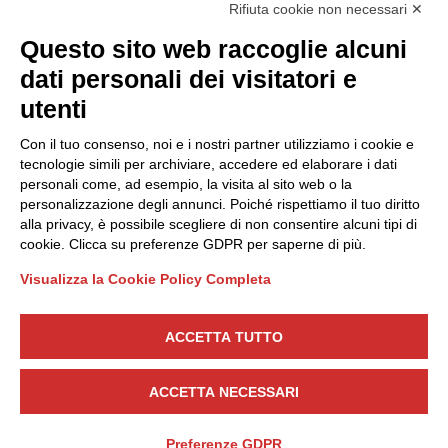
Rifiuta cookie non necessari ✕
Privacy Policy
Questo sito web raccoglie alcuni
Cookie Policy
dati personali dei visitatori e
Scopri il Polo
Servizi
utenti
Community
Progetti
Con il tuo consenso, noi e i nostri partner utilizziamo i cookie e
Partner
Finanziamenti e bandi
tecnologie simili per archiviare, accedere ed elaborare i dati
personali come, ad esempio, la visita al sito web o la
Internazionalizzazione
News & Eventi
personalizzazione degli annunci. Poiché rispettiamo il tuo diritto
Privacy
alla privacy, è possibile scegliere di non consentire alcuni tipi di
cookie. Clicca su preferenze GDPR per saperne di più.
Visualizza la Cookie Policy Completa
Seguici
ACCETTA TUTTO
CONTATTACI
ACCETTA NECESSARI
Preferenze GDPR