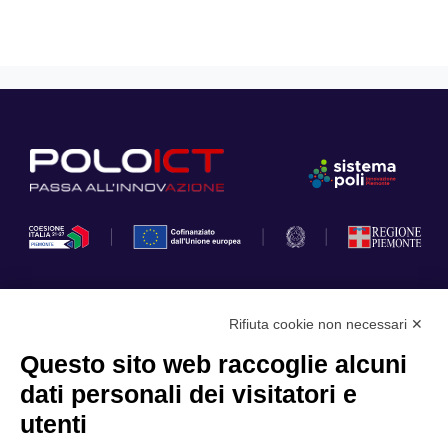
Rifiuta cookie non necessari ✕
Privacy Policy
Questo sito web raccoglie alcuni
Cookie Policy
dati personali dei visitatori e
Scopri il Polo
Servizi
utenti
Community
Progetti