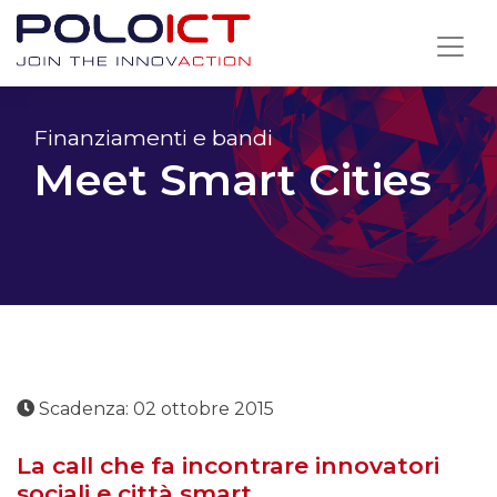
Skip
to
content
Finanziamenti e bandi
Meet Smart Cities
Scadenza: 02 ottobre 2015
La call che fa incontrare innovatori
sociali e città smart