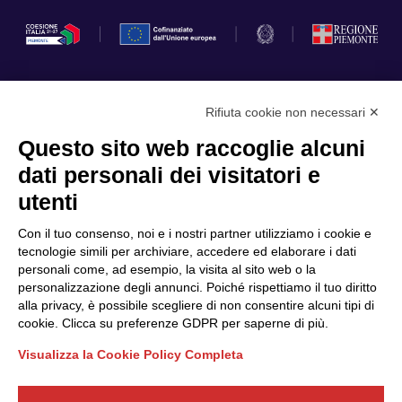
Rifiuta cookie non necessari ✕
Privacy Policy
Questo sito web raccoglie alcuni
Cookie Policy
dati personali dei visitatori e
Scopri il Polo
Servizi
utenti
Community
Progetti
Con il tuo consenso, noi e i nostri partner utilizziamo i cookie e
Partner
Finanziamenti e bandi
tecnologie simili per archiviare, accedere ed elaborare i dati
personali come, ad esempio, la visita al sito web o la
Internazionalizzazione
News & Eventi
personalizzazione degli annunci. Poiché rispettiamo il tuo diritto
Privacy
alla privacy, è possibile scegliere di non consentire alcuni tipi di
cookie. Clicca su preferenze GDPR per saperne di più.
Visualizza la Cookie Policy Completa
Seguici