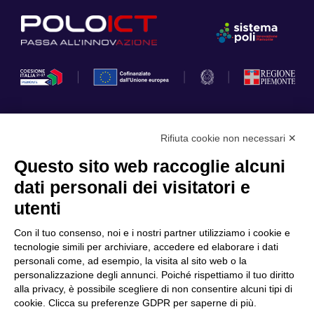
Rifiuta cookie non necessari ✕
Privacy Policy
Questo sito web raccoglie alcuni
Cookie Policy
dati personali dei visitatori e
Scopri il Polo
Servizi
utenti
Community
Progetti
Con il tuo consenso, noi e i nostri partner utilizziamo i cookie e
Partner
Finanziamenti e bandi
tecnologie simili per archiviare, accedere ed elaborare i dati
personali come, ad esempio, la visita al sito web o la
Internazionalizzazione
News & Eventi
personalizzazione degli annunci. Poiché rispettiamo il tuo diritto
Privacy
alla privacy, è possibile scegliere di non consentire alcuni tipi di
cookie. Clicca su preferenze GDPR per saperne di più.