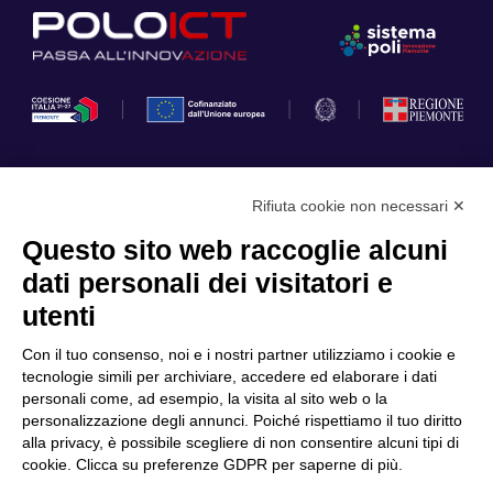
Rifiuta cookie non necessari ✕
Privacy Policy
Questo sito web raccoglie alcuni
Cookie Policy
dati personali dei visitatori e
Scopri il Polo
Servizi
utenti
Community
Progetti
Con il tuo consenso, noi e i nostri partner utilizziamo i cookie e
Partner
Finanziamenti e bandi
tecnologie simili per archiviare, accedere ed elaborare i dati
personali come, ad esempio, la visita al sito web o la
Internazionalizzazione
News & Eventi
personalizzazione degli annunci. Poiché rispettiamo il tuo diritto
Privacy
alla privacy, è possibile scegliere di non consentire alcuni tipi di
cookie. Clicca su preferenze GDPR per saperne di più.