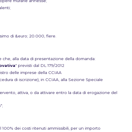
d opere murarie annesse;
lenti;
simo di &euro; 20.000, fiere.
 che, alla data di presentazione della domanda:
novativa
" previsti dal DL 179/2012
egistro delle imprese della CCIAA
ocedura di iscrizione), in CCIAA, alla Sezione Speciale
tervento, attiva, o da attivare entro la data di erogazione del
a
";
l 100% dei costi ritenuti ammissibili, per un importo