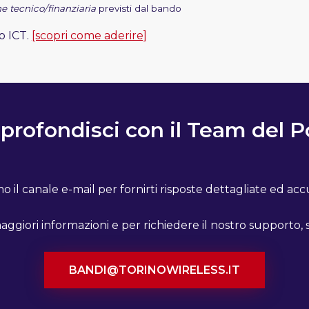
e tecnico/finanziaria
previsti dal bando
lo ICT.
[scopri come aderire]
profondisci con il Team del P
o il canale e-mail per fornirti risposte dettagliate ed acc
ggiori informazioni e per richiedere il nostro supporto, s
BANDI@TORINOWIRELESS.IT