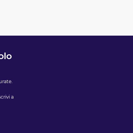
olo
urate.
crivi a