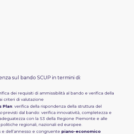
tenza sul bando SCUP in termini di:
rifica dei requisiti di ammissibilità al bando e verifica della
 criteri di valutazione
s Plan
: verifica della rispondenza della struttura del
to
previsti dal bando: verifica innovatività, completezza e
la adeguatezza con la S3 della Regione Piemonte e alle
 politiche regionali, nazionali ed europee.
s
e dell’annesso e congruente
piano-economico