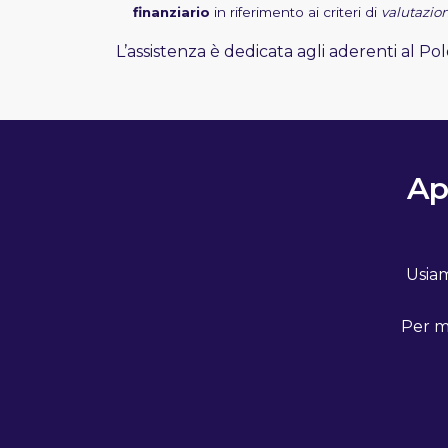
finanziario
in riferimento ai criteri di
valutazion
L’assistenza è dedicata agli aderenti al Po
Ap
Usiam
Per ma