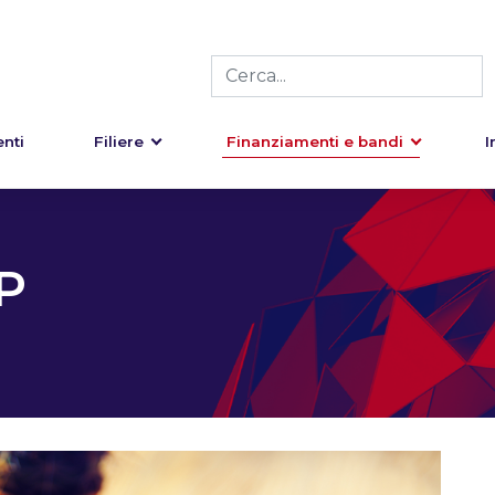
nti
Filiere
Finanziamenti e bandi
I
P