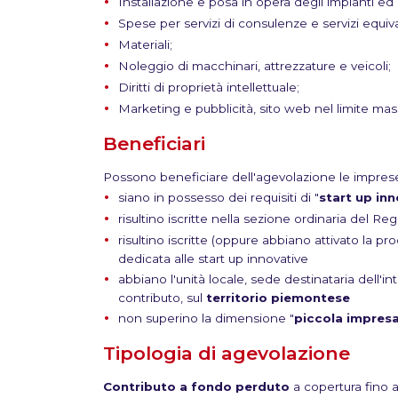
Installazione e posa in opera degli impianti e
Spese per servizi di consulenze e servizi equiva
Materiali;
Noleggio di macchinari, attrezzature e veicoli;
Diritti di proprietà intellettuale;
Marketing e pubblicità, sito web nel limite mas
Beneficiari
Possono beneficiare dell'agevolazione le imprese
siano in possesso dei requisiti di "
start up in
risultino iscritte nella sezione ordinaria del R
risultino iscritte (oppure abbiano attivato la pr
dedicata alle start up innovative
abbiano l'unità locale, sede destinataria dell'in
contributo, sul
territorio piemontese
non superino la dimensione "
piccola impres
Tipologia di agevolazione
Contributo a fondo perduto
a copertura fino a