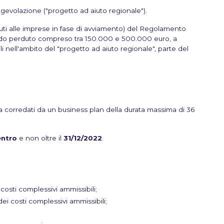
l'agevolazione ("progetto ad aiuto regionale").
iuti alle imprese in fase di avviamento) del Regolamento
fondo perduto compreso tra 150.000 e 500.000 euro, a
li nell'ambito del "progetto ad aiuto regionale", parte del
ta corredati da un business plan della durata massima di 36
entro
e non oltre il
31/12/2022
.
costi complessivi ammissibili;
ei costi complessivi ammissibili;