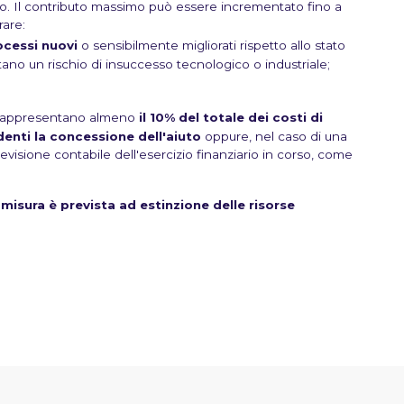
o. Il contributo massimo può essere incrementato fino a
rare:
rocessi nuovi
o sensibilmente migliorati rispetto allo stato
ano un rischio di insuccesso tecnologico o industriale;
 rappresentano almeno
il 10% del totale dei costi di
denti la concessione dell'aiuto
oppure, nel caso di una
revisione contabile dell'esercizio finanziario in corso, come
 misura è prevista ad estinzione delle risorse