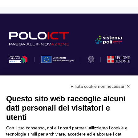
Rifiuta cookie non necessari ✕
Privacy Policy
Questo sito web raccoglie alcuni
Cookie Policy
dati personali dei visitatori e
Scopri il Polo
Servizi
utenti
Community
Progetti
Con il tuo consenso, noi e i nostri partner utilizziamo i cookie e
Partner
Finanziamenti e bandi
tecnologie simili per archiviare, accedere ed elaborare i dati