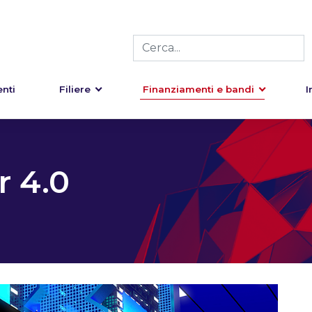
nti
Filiere
Finanziamenti e bandi
I
 4.0