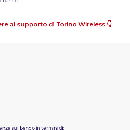
il bando:
5
e al supporto di Torino Wireless 👇
enza sul bando in termini di: