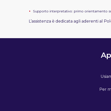
Supporto interpretativo: primo orientamento su 
L’assistenza è dedicata agli aderenti al Po
Ap
Usiam
Per ma