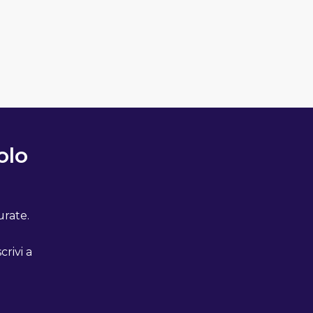
olo
urate.
crivi a