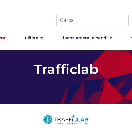
nti
Filiere
Finanziamenti e bandi
I
Trafficlab