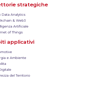
ettorie strategiche
) Data Analytics
kchain & Web3
ligenza Artificiale
rnet of Things
ti applicativi
motive
gia e Ambiente
lita
igitale
ezza del Territorio