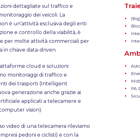
Trai
ioni dettagliate sul traffico e
 monitoraggio dei veicoli. La
(Big
non è un’attività esclusiva degli enti
Bloc
zione e controllo della viabilità, è
Intel
e per molte attività commerciali per
Inte
i in chiave data-driven.
Ambi
iattaforme cloud e soluzioni
Auto
Ener
mo monitoraggi di traffico e
Mobi
nti dei trasporti (Intelligent
PA D
uova generazione anche grazie ai
Sicur
rtificiale applicati a telecamere e
computer vision).
so video di una telecamera rileviamo
ompresi pedoni e ciclisti) e con la