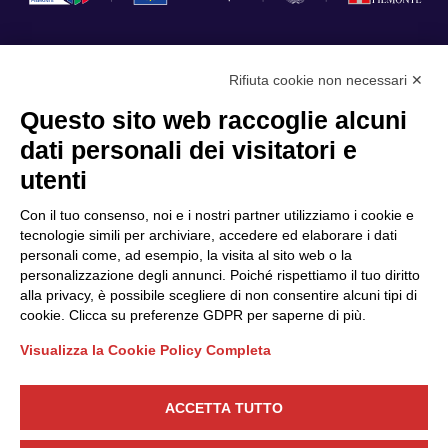
Rifiuta cookie non necessari ✕
Privacy Policy
Questo sito web raccoglie alcuni
Cookie Policy
dati personali dei visitatori e
Scopri il Polo
Servizi
utenti
Community
Progetti
Con il tuo consenso, noi e i nostri partner utilizziamo i cookie e
Partner
Finanziamenti e bandi
tecnologie simili per archiviare, accedere ed elaborare i dati
personali come, ad esempio, la visita al sito web o la
Internazionalizzazione
News & Eventi
personalizzazione degli annunci. Poiché rispettiamo il tuo diritto
Privacy
alla privacy, è possibile scegliere di non consentire alcuni tipi di
cookie. Clicca su preferenze GDPR per saperne di più.
Visualizza la Cookie Policy Completa
Seguici
ACCETTA TUTTO
CONTATTACI