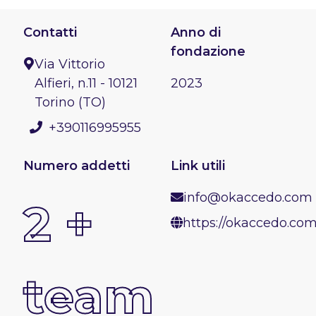
Contatti
Anno di
fondazione
Via Vittorio
Alfieri, n.11 - 10121
2023
Torino (TO)
+390116995955
Numero addetti
Link utili
info@okaccedo.com
2 +
https://okaccedo.co
team