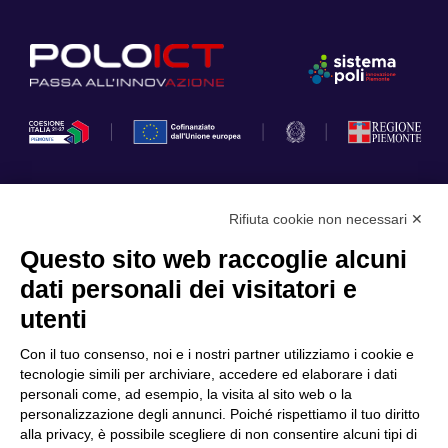
Rifiuta cookie non necessari ✕
Privacy Policy
Questo sito web raccoglie alcuni
Cookie Policy
dati personali dei visitatori e
Scopri il Polo
Servizi
utenti
Community
Progetti
Con il tuo consenso, noi e i nostri partner utilizziamo i cookie e
Partner
Finanziamenti e bandi
tecnologie simili per archiviare, accedere ed elaborare i dati
personali come, ad esempio, la visita al sito web o la
Internazionalizzazione
News & Eventi
personalizzazione degli annunci. Poiché rispettiamo il tuo diritto
Privacy
alla privacy, è possibile scegliere di non consentire alcuni tipi di