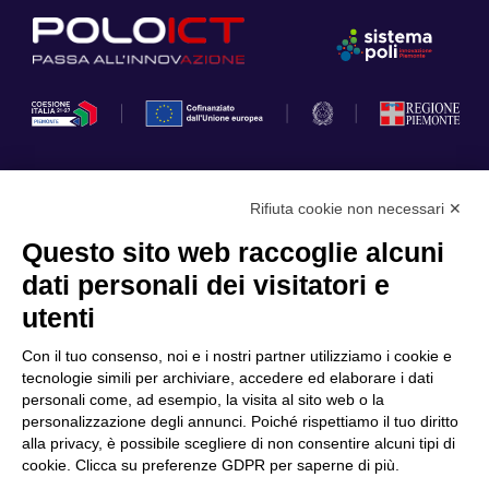
Rifiuta cookie non necessari ✕
Privacy Policy
Questo sito web raccoglie alcuni
Cookie Policy
dati personali dei visitatori e
Scopri il Polo
Servizi
utenti
Community
Progetti
Con il tuo consenso, noi e i nostri partner utilizziamo i cookie e
Partner
Finanziamenti e bandi
tecnologie simili per archiviare, accedere ed elaborare i dati
personali come, ad esempio, la visita al sito web o la
Internazionalizzazione
News & Eventi
personalizzazione degli annunci. Poiché rispettiamo il tuo diritto
Privacy
alla privacy, è possibile scegliere di non consentire alcuni tipi di
cookie. Clicca su preferenze GDPR per saperne di più.