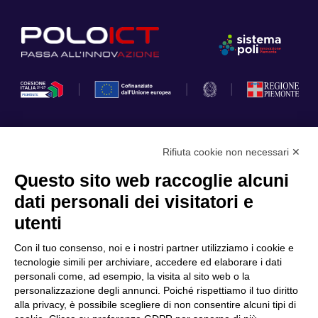
Rifiuta cookie non necessari ✕
Privacy Policy
Questo sito web raccoglie alcuni
Cookie Policy
dati personali dei visitatori e
Scopri il Polo
Servizi
utenti
Community
Progetti
Con il tuo consenso, noi e i nostri partner utilizziamo i cookie e
Partner
Finanziamenti e bandi
tecnologie simili per archiviare, accedere ed elaborare i dati
personali come, ad esempio, la visita al sito web o la
Internazionalizzazione
News & Eventi
personalizzazione degli annunci. Poiché rispettiamo il tuo diritto
Privacy
alla privacy, è possibile scegliere di non consentire alcuni tipi di