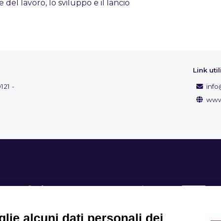
e del lavoro, lo sviluppo e il lancio
Link util
121 -
info@
www.
lie alcuni dati personali dei