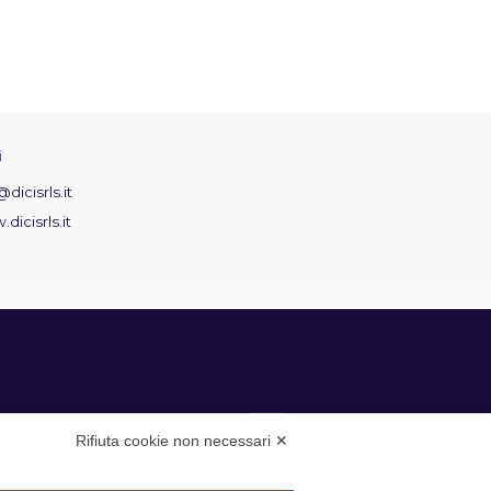
i
dicisrls.it
dicisrls.it
Rifiuta cookie non necessari ✕