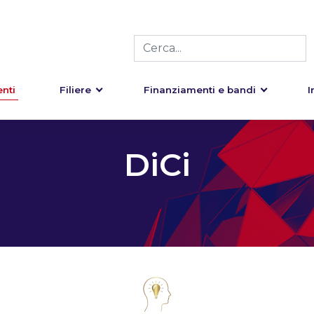
nti
Filiere
Finanziamenti e bandi
I
DiCi