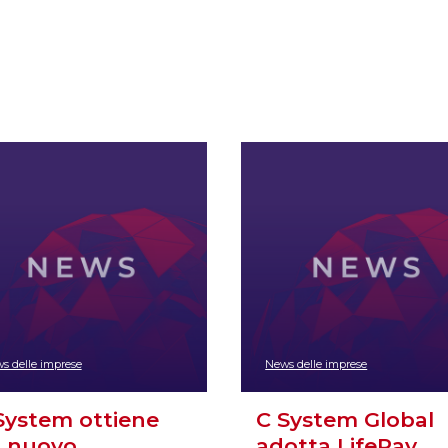
s delle imprese
News delle imprese
System ottiene
C System Global
 nuovo…
adotta LifeRay…