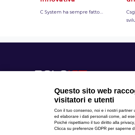
C System ha sempre fatto…
Csg
svi
Questo sito web raccog
visitatori e utenti
Con il tuo consenso, noi e i nostri partner 
Scopri il Polo
ed elaborare i dati personali come, ad esem
Privacy Policy
Progetti
Poiché rispettiamo il tuo diritto alla privacy
Cookie Policy
Internazionalizzazione
Clicca su preferenze GDPR per saperne di