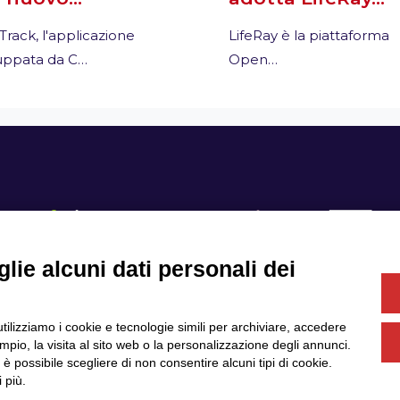
Track, l'applicazione
LifeRay è la piattaforma
luppata da C…
Open…
lie alcuni dati personali dei
Se
utilizziamo i cookie e tecnologie simili per archiviare, accedere
Servizi
Community
pio, la visita al sito web o la personalizzazione degli annunci.
Partner
Finanziamenti e bandi
, è possibile scegliere di non consentire alcuni tipi di cookie.
News & Eventi
Privacy
 più.