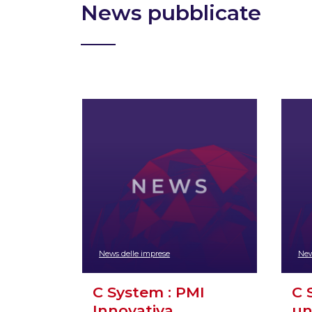
News pubblicate
News delle imprese
New
C System : PMI
C 
Innovativa
un