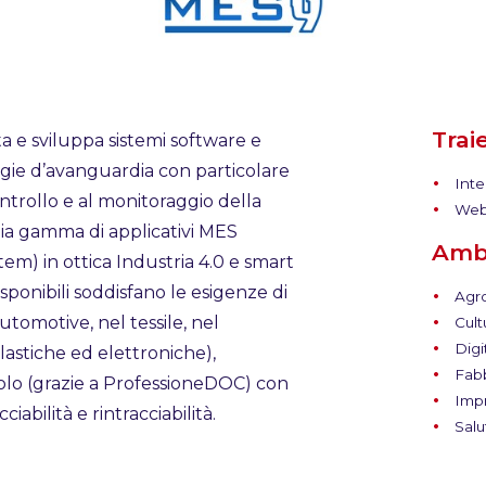
Trai
 e sviluppa sistemi software e
gie d’avanguardia con particolare
Inte
ontrollo e al monitoraggio della
Web
a gamma di applicativi MES
Ambi
em) in ottica Industria 4.0 e smart
isponibili soddisfano le esigenze di
Agro
utomotive, nel tessile, nel
Cult
Digi
lastiche ed elettroniche),
Fabb
colo (grazie a ProfessioneDOC) con
Impr
iabilità e rintracciabilità.
Salu