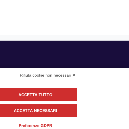
Rifiuta cookie non necessari ✕
ACCETTA TUTTO
guici
ACCETTA NECESSARI
CONTATTACI
Preferenze GDPR