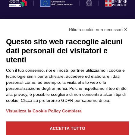
Rifiuta cookie non necessari ✕
Privacy Policy
Questo sito web raccoglie alcuni
Cookie Policy
dati personali dei visitatori e
Scopri il Polo
Servizi
utenti
Community
Progetti
Con il tuo consenso, noi e i nostri partner utilizziamo i cookie e
Partner
Finanziamenti e bandi
tecnologie simili per archiviare, accedere ed elaborare i dati
personali come, ad esempio, la visita al sito web o la
Internazionalizzazione
News & Eventi
personalizzazione degli annunci. Poiché rispettiamo il tuo diritto
Privacy
alla privacy, è possibile scegliere di non consentire alcuni tipi di
cookie. Clicca su preferenze GDPR per saperne di più.
Visualizza la Cookie Policy Completa
Seguici
ACCETTA TUTTO
CONTATTACI