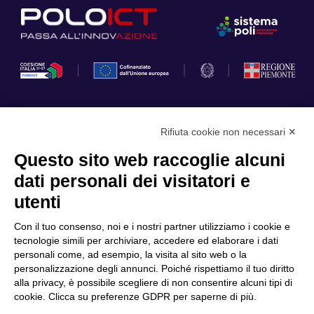
Rifiuta cookie non necessari ✕
Privacy Policy
Questo sito web raccoglie alcuni
Cookie Policy
dati personali dei visitatori e
Scopri il Polo
Servizi
utenti
Community
Progetti
Con il tuo consenso, noi e i nostri partner utilizziamo i cookie e
Partner
Finanziamenti e bandi
tecnologie simili per archiviare, accedere ed elaborare i dati
personali come, ad esempio, la visita al sito web o la
Internazionalizzazione
News & Eventi
personalizzazione degli annunci. Poiché rispettiamo il tuo diritto
Privacy
alla privacy, è possibile scegliere di non consentire alcuni tipi di
cookie. Clicca su preferenze GDPR per saperne di più.