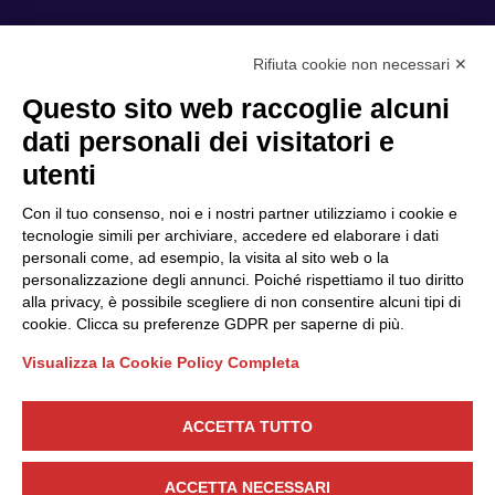
Rifiuta cookie non necessari ✕
Privacy Policy
Questo sito web raccoglie alcuni
Cookie Policy
dati personali dei visitatori e
Scopri il Polo
Servizi
utenti
Community
Progetti
Con il tuo consenso, noi e i nostri partner utilizziamo i cookie e
Partner
Finanziamenti e bandi
tecnologie simili per archiviare, accedere ed elaborare i dati
personali come, ad esempio, la visita al sito web o la
Internazionalizzazione
News & Eventi
personalizzazione degli annunci. Poiché rispettiamo il tuo diritto
Privacy
alla privacy, è possibile scegliere di non consentire alcuni tipi di
cookie. Clicca su preferenze GDPR per saperne di più.
Visualizza la Cookie Policy Completa
Seguici
ACCETTA TUTTO
CONTATTACI
ACCETTA NECESSARI