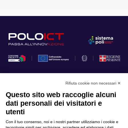
Rifiuta cookie non necessari ✕
Privacy Policy
Questo sito web raccoglie alcuni
Cookie Policy
dati personali dei visitatori e
Scopri il Polo
Servizi
utenti
Community
Progetti
Con il tuo consenso, noi e i nostri partner utilizziamo i cookie e
Partner
Finanziamenti e bandi
tecnologie simili per archiviare, accedere ed elaborare i dati